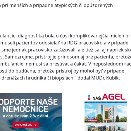
ä pri menších a prípadne atypických či opúzdrených
lancie, diagnostika bola o čosi komplikovanejšia, nielen pr
e museli pacientov odosielať na RDG pracovisko a v prípade
me jednak pracovisko zaťažovali, ale tiež sa, aj napriek sk
s. Samozrejme, prístroj je prínosom aj pre pacienta, pretož
 ambulancie, nemusí sa presúvať a čakať. V neposlednom ra
osti do budúcna, pretože prístroj by mohol byť v prípade
drenážach hrudníka či biopsiách,“ dodal MUDr. Kubík.