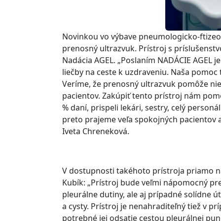
Novinkou vo výbave pneumologicko-ftizeo
prenosný ultrazvuk. Prístroj s príslušens
Nadácia AGEL. „Poslaním NADÁCIE AGEL je
liečby na ceste k uzdraveniu. Naša pomo
Veríme, že prenosný ultrazvuk pomôže niel
pacientov. Zakúpiť tento prístroj nám po
% daní, prispeli lekári, sestry, celý perso
preto prajeme veľa spokojných pacientov a 
Iveta Chreneková.
V dostupnosti takéhoto prístroja priamo n
Kubík: „Prístroj bude veľmi nápomocný p
pleurálne dutiny, ale aj prípadné solídne
a cysty. Prístroj je nenahraditeľný tiež v 
potrebné jej odsatie cestou pleurálnej pu