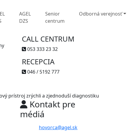
EL
AGEL
Senior
Odborná verejnosť
S
DZS
centrum
CALL CENTRUM
ny
053 333 23 32
RECEPCIA
046 / 5192 777
vý prístroj zrýchli a zjednoduší diagnostiku
Kontakt pre
médiá
hovorca@agel.sk