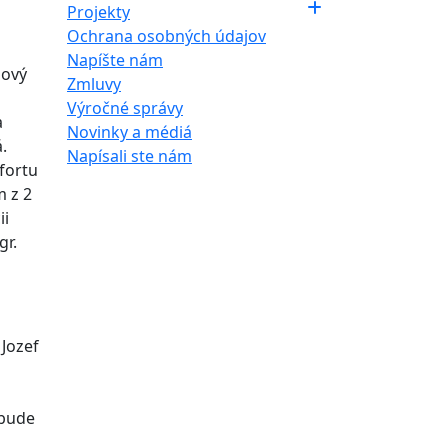
Projekty
Ochrana osobných údajov
Napíšte nám
nový
Zmluvy
i
Výročné správy
a
Novinky a médiá
.
Napísali ste nám
fortu
 z 2
ii
gr.
 Jozef
 bude