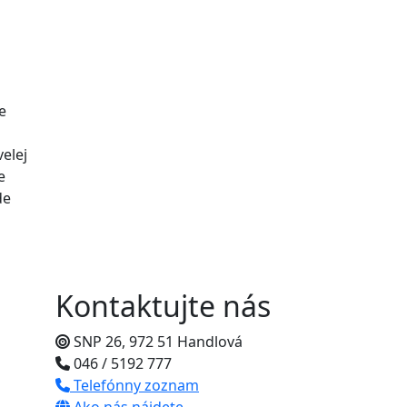
e
velej
e
de
Kontaktujte nás
SNP 26, 972 51 Handlová
046 / 5192 777
Telefónny zoznam