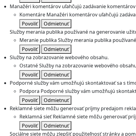
Manažéri komentárov uľahčujú zadávanie komentárov 
Komentáre
Manažéri komentárov uľahčujú zadávan
Povoliť
Odmietnuť
Služby merania publika používané na generovanie užitoč
Meranie publika
Služby merania publika používané 
Povoliť
Odmietnuť
Služby na zobrazovanie webového obsahu.
Ostatné
Služby na zobrazovanie webového obsahu
Povoliť
Odmietnuť
Podporné služby vám umožňujú skontaktovať sa s tímo
Podpora
Podporné služby vám umožňujú skontakto
Povoliť
Odmietnuť
Reklamné siete môžu generovať príjmy predajom rekl
Reklamná sieť
Reklamné siete môžu generovať prí
Povoliť
Odmietnuť
Sociálne siete môžu zlepšiť použiteľnosť stránky a pom