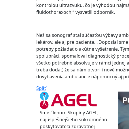
kontrolou ultrazvuku, čo je výhodou najm
fluidothoraxoch,“ vysvetlil odborník.
Než sa sonograf stal súčasťou výbavy ambu
lekárov, ale aj pre pacienta. „Doposiaľ sm
potreby požiadať o akútne vyšetrenie. Tým s
spolupráci, spomaľoval diagnostický proce
všetko potrebné absolvuje v rámci jednej
treba dodať, že sa nám otvorili nové možn
dovybavenia ambulancie nápomocný aj pri 
Späť
Sme členom Skupiny AGEL,
najúspešnejšieho súkromného
poskytovateľa zdravotnej