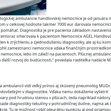
logickej ambulancie handlovskej nemocnice je od januára 
tvom v celkovej hodnote takmer 7000 eur darovala nemocnic
 pomáhať. Diagnostika je pre pacienta základom nastaveni
c tentoraz smerovala k pacientom Nemocnice AGEL Handlová
en k zrýchleniu a zjednodušeniu diagnostiky, ale aj ku kom
mohli zamestnanci nemocnice vďaka finančným prostriedkom
nál nemocnice, lebo im záleží na pacientoch. Pľúcnej ambulanc
ďalší rozvoj do budúcnosti,“ povedala riaditeľka nadácie M
a ambulancii vidí veľký prínos aj skúsený pneumológ MUDr.
redovšetkým v diagnostike. Vďaka nemu dokážeme vyšetriť
 útvary pod hrudnou stenou v pľúcach, teda napríklad nádory
prípade diagnostiky tekutiny v pohrudničnej dutine, najmä ak
nkcie. Tu je možnosť robiť pleurálnu punkciu aj pod priamou