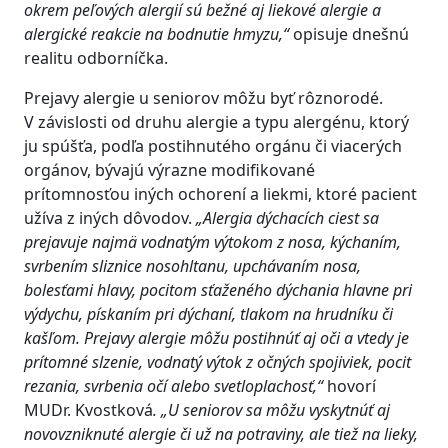
okrem peľových alergií sú bežné aj liekové alergie a
alergické reakcie na bodnutie hmyzu,“
opisuje dnešnú
realitu odborníčka.
Prejavy alergie u seniorov môžu byť rôznorodé.
V závislosti od druhu alergie a typu alergénu, ktorý
ju spúšťa, podľa postihnutého orgánu či viacerých
orgánov, bývajú výrazne modifikované
prítomnosťou iných ochorení a liekmi, ktoré pacient
užíva z iných dôvodov.
„Alergia dýchacích ciest sa
prejavuje najmä vodnatým výtokom z nosa, kýchaním,
svrbením sliznice nosohltanu, upchávaním nosa,
bolesťami hlavy, pocitom sťaženého dýchania hlavne pri
výdychu, pískaním pri dýchaní, tlakom na hrudníku či
kašľom. Prejavy alergie môžu postihnúť aj oči a vtedy je
prítomné slzenie, vodnatý výtok z očných spojiviek, pocit
rezania, svrbenia očí alebo svetloplachosť,“
hovorí
MUDr. Kvostková
. „U seniorov sa môžu vyskytnúť aj
novovzniknuté alergie či už na potraviny, ale tiež na lieky,