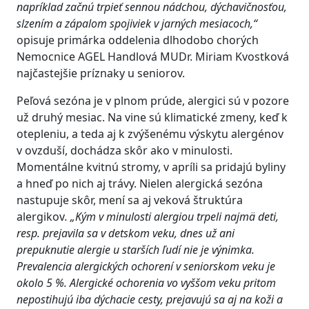
napríklad začnú trpieť sennou nádchou, dýchavičnosťou,
slzením a zápalom spojiviek v jarných mesiacoch,“
opisuje primárka oddelenia dlhodobo chorých
Nemocnice AGEL Handlová MUDr. Miriam Kvostková
najčastejšie príznaky u seniorov.
Peľová sezóna je v plnom prúde, alergici sú v pozore
už druhý mesiac. Na vine sú klimatické zmeny, keď k
otepleniu, a teda aj k zvýšenému výskytu alergénov
v ovzduší, dochádza skôr ako v minulosti.
Momentálne kvitnú stromy, v apríli sa pridajú byliny
a hneď po nich aj trávy. Nielen alergická sezóna
nastupuje skôr, mení sa aj veková štruktúra
alergikov
. „Kým v minulosti alergiou trpeli najmä deti,
resp. prejavila sa v detskom veku, dnes už ani
prepuknutie alergie u starších ľudí nie je výnimka.
Prevalencia alergických ochorení v seniorskom veku je
okolo 5 %. Alergické ochorenia vo vyššom veku pritom
nepostihujú iba dýchacie cesty, prejavujú sa aj na koži a