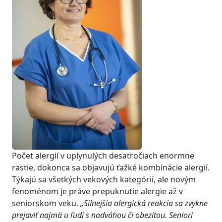
Počet alergií v uplynulých desaťročiach enormne
rastie, dokonca sa objavujú ťažké kombinácie alergií.
Týkajú sa všetkých vekových kategórií, ale novým
fenoménom je práve prepuknutie alergie až v
seniorskom veku.
„Silnejšia alergická reakcia sa zvykne
prejaviť najmä u ľudí s nadváhou či obezitou. Seniori