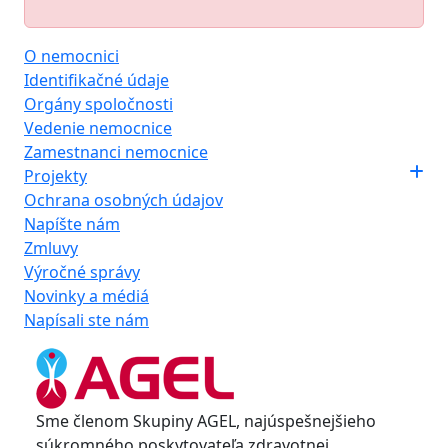
O nemocnici
Identifikačné údaje
Orgány spoločnosti
Vedenie nemocnice
Zamestnanci nemocnice
Projekty
Ochrana osobných údajov
Napíšte nám
Zmluvy
Výročné správy
Novinky a médiá
Napísali ste nám
Sme členom Skupiny AGEL, najúspešnejšieho
súkromného poskytovateľa zdravotnej