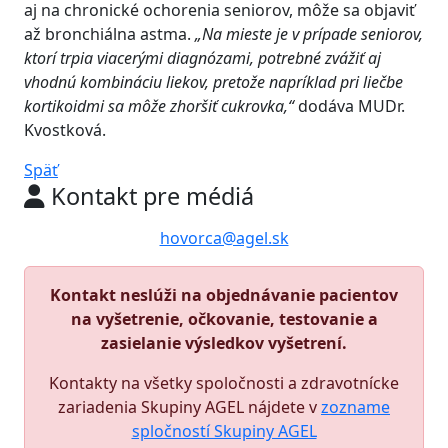
aj na chronické ochorenia seniorov, môže sa objaviť
až bronchiálna astma.
„Na mieste je v prípade seniorov,
ktorí trpia viacerými diagnózami, potrebné zvážiť aj
vhodnú kombináciu liekov, pretože napríklad pri liečbe
kortikoidmi sa môže zhoršiť cukrovka,“
dodáva MUDr.
Kvostková.
Späť
Kontakt pre médiá
hovorca@agel.sk
Kontakt neslúži na objednávanie pacientov
na vyšetrenie, očkovanie, testovanie a
zasielanie výsledkov vyšetrení.
Kontakty na všetky spoločnosti a zdravotnícke
zariadenia Skupiny AGEL nájdete v
zozname
spločností Skupiny AGEL