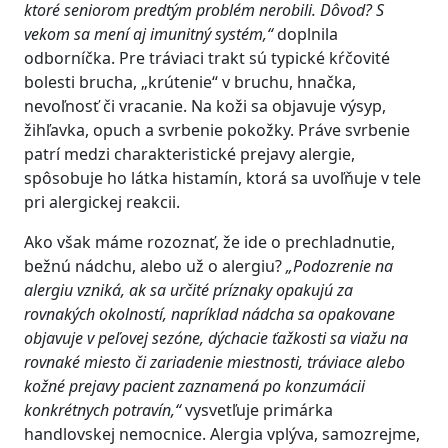
ktoré seniorom predtým problém nerobili. Dôvod? S
vekom sa mení aj imunitný systém,“
doplnila
odborníčka. Pre tráviaci trakt sú typické kŕčovité
bolesti brucha, „krútenie“ v bruchu, hnačka,
nevoľnosť či vracanie. Na koži sa objavuje výsyp,
žihľavka, opuch a svrbenie pokožky. Práve svrbenie
patrí medzi charakteristické prejavy alergie,
spôsobuje ho látka histamín, ktorá sa uvoľňuje v tele
pri alergickej reakcii.
Ako však máme rozoznať, že ide o prechladnutie,
bežnú nádchu, alebo už o alergiu?
„Podozrenie na
alergiu vzniká, ak sa určité príznaky opakujú za
rovnakých okolností, napríklad nádcha sa opakovane
objavuje v peľovej sezóne, dýchacie ťažkosti sa viažu na
rovnaké miesto či zariadenie miestnosti, tráviace alebo
kožné prejavy pacient zaznamená po konzumácii
konkrétnych potravín,“
vysvetľuje primárka
handlovskej nemocnice. Alergia vplýva, samozrejme,