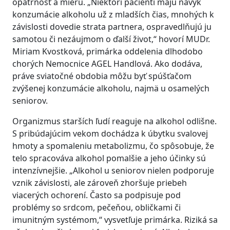
opatrnosť a mieru. „Niektorí pacienti majú návyk
konzumácie alkoholu už z mladších čias, mnohých k
závislosti dovedie strata partnera, ospravedlňujú ju
samotou či nezáujmom o ďalší život,“ hovorí MUDr.
Miriam Kvostková, primárka oddelenia dlhodobo
chorých Nemocnice AGEL Handlová. Ako dodáva,
práve sviatočné obdobia môžu byť spúšťačom
zvýšenej konzumácie alkoholu, najmä u osamelých
seniorov.
Organizmus starších ľudí reaguje na alkohol odlišne.
S pribúdajúcim vekom dochádza k úbytku svalovej
hmoty a spomaleniu metabolizmu, čo spôsobuje, že
telo spracováva alkohol pomalšie a jeho účinky sú
intenzívnejšie. „Alkohol u seniorov nielen podporuje
vznik závislosti, ale zároveň zhoršuje priebeh
viacerých ochorení. Často sa podpisuje pod
problémy so srdcom, pečeňou, obličkami či
imunitným systémom,“ vysvetľuje primárka. Riziká sa