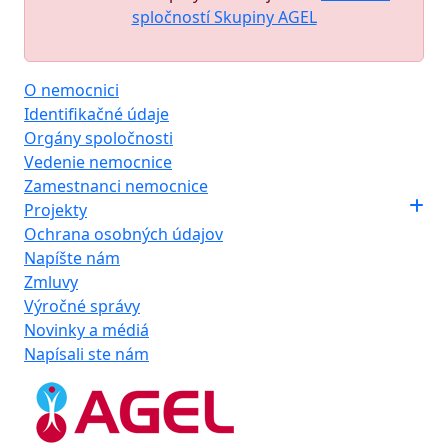
spločností Skupiny AGEL
O nemocnici
Identifikačné údaje
Orgány spoločnosti
Vedenie nemocnice
Zamestnanci nemocnice
Projekty
Ochrana osobných údajov
Napíšte nám
Zmluvy
Výročné správy
Novinky a médiá
Napísali ste nám