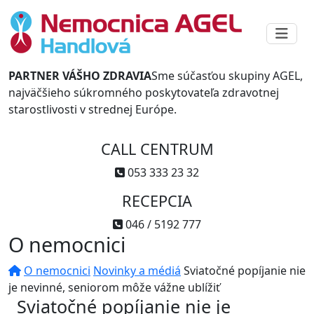
PARTNER VÁŠHO ZDRAVIA
Sme súčasťou skupiny AGEL,
najväčšieho súkromného poskytovateľa zdravotnej
starostlivosti v strednej Európe.
CALL CENTRUM
053 333 23 32
RECEPCIA
046 / 5192 777
O nemocnici
O nemocnici
Novinky a médiá
Sviatočné popíjanie nie
je nevinné, seniorom môže vážne ublížiť
Sviatočné popíjanie nie je