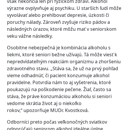
však nekončia len pri fyzickom zdraví. Alkohol
výrazne ovplyvňuje aj psychiku. U starších ľudí môže
vyvolávať alebo prehlbovať depresie, úzkosti či
poruchy nálady. Zároveň zvyšuje riziko pádov a
následných úrazov, ktoré môžu mať v seniorskom
veku vážne následky.
Osobitne nebezpečná je kombinácia alkoholu s
liekmi, ktoré seniori bežne užívajú. Tá môže viesť k
nepredvídateľným reakciám organizmu a zhoršeniu
zdravotného stavu. „Stáva sa, že už na prvý pohľad
vieme odhadnúť, či pacient konzumuje alkohol
pravidelne. Potvrdia nám to aj vyšetrenia, ktoré
poukazujú na poškodenie pečene. Žiaľ, často sa
stáva, že práve konzumáciou alkoholu si seniori
vedome skrátia život aj o niekoľko
rokov,“ upozorňuje MUDr. Kvostková.
Odborníci preto počas veľkonočných sviatkov
odporúčajú seniorom alkohol ideálne úplne